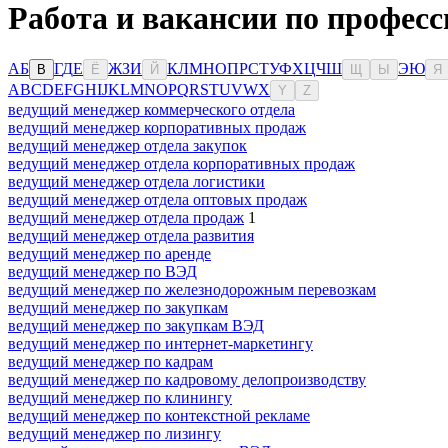
Работа и вакансии по професс
А
Б
Г
Д
Е
Ж
З
И
К
Л
М
Н
О
П
Р
С
Т
У
Ф
Х
Ц
Ч
Ш
Э
Ю
В
Ё
Й
Щ
Ы
Я
A
B
C
D
E
F
G
H
I
J
K
L
M
N
O
P
Q
R
S
T
U
V
W
X
Y
Z
ведущий менеджер коммерческого отдела
ведущий менеджер корпоративных продаж
ведущий менеджер отдела закупок
ведущий менеджер отдела корпоративных продаж
ведущий менеджер отдела логистики
ведущий менеджер отдела оптовых продаж
ведущий менеджер отдела продаж
1
ведущий менеджер отдела развития
ведущий менеджер по аренде
ведущий менеджер по ВЭД
ведущий менеджер по железнодорожным перевозкам
ведущий менеджер по закупкам
ведущий менеджер по закупкам ВЭД
ведущий менеджер по интернет-маркетингу
ведущий менеджер по кадрам
ведущий менеджер по кадровому делопроизводству
ведущий менеджер по клинингу
ведущий менеджер по контекстной рекламе
ведущий менеджер по лизингу