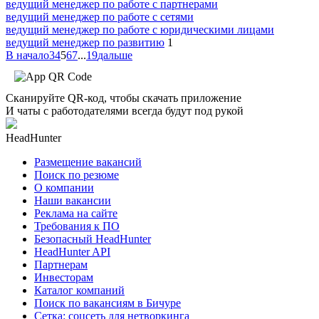
ведущий менеджер по работе с партнерами
ведущий менеджер по работе с сетями
ведущий менеджер по работе с юридическими лицами
ведущий менеджер по развитию
1
В начало
3
4
5
6
7
...
19
дальше
Сканируйте QR-код, чтобы скачать приложение
И чаты с работодателями всегда будут под рукой
HeadHunter
Размещение вакансий
Поиск по резюме
О компании
Наши вакансии
Реклама на сайте
Требования к ПО
Безопасный HeadHunter
HeadHunter API
Партнерам
Инвесторам
Каталог компаний
Поиск по вакансиям в Бичуре
Сетка: соцсеть для нетворкинга