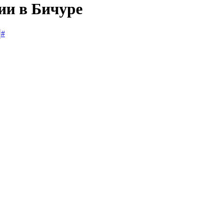
ии в Бичуре
#