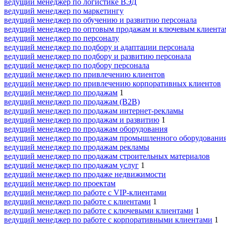
ведущий менеджер по логистике ВЭД
ведущий менеджер по маркетингу
ведущий менеджер по обучению и развитию персонала
ведущий менеджер по оптовым продажам и ключевым клиента
ведущий менеджер по персоналу
ведущий менеджер по подбору и адаптации персонала
ведущий менеджер по подбору и развитию персонала
ведущий менеджер по подбору персонала
ведущий менеджер по привлечению клиентов
ведущий менеджер по привлечению корпоративных клиентов
ведущий менеджер по продажам
1
ведущий менеджер по продажам (B2B)
ведущий менеджер по продажам интернет-рекламы
ведущий менеджер по продажам и развитию
1
ведущий менеджер по продажам оборудования
ведущий менеджер по продажам промышленного оборудовани
ведущий менеджер по продажам рекламы
ведущий менеджер по продажам строительных материалов
ведущий менеджер по продажам услуг
1
ведущий менеджер по продаже недвижимости
ведущий менеджер по проектам
ведущий менеджер по работе с VIP-клиентами
ведущий менеджер по работе с клиентами
1
ведущий менеджер по работе с ключевыми клиентами
1
ведущий менеджер по работе с корпоративными клиентами
1