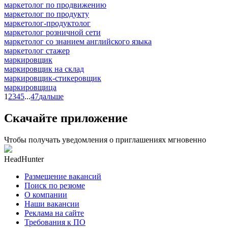
маркетолог по продвижению
маркетолог по продукту
маркетолог-продуктолог
маркетолог розничной сети
маркетолог со знанием английского языка
маркетолог стажер
маркировщик
маркировщик на склад
маркировщик-стикеровщик
маркировщица
1
2
3
4
5
...
47
дальше
Скачайте приложение
Чтобы получать уведомления о приглашениях мгновенно
HeadHunter
Размещение вакансий
Поиск по резюме
О компании
Наши вакансии
Реклама на сайте
Требования к ПО