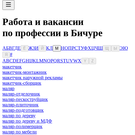
Работа и вакансии
по профессии в Бичуре
А
Б
В
Г
Д
Е
Ж
З
И
К
Л
Н
О
П
Р
С
Т
У
Ф
Х
Ц
Ч
Ш
Э
Ю
Ё
Й
М
Щ
Ы
#
Я
A
B
C
D
E
F
G
H
I
J
K
L
M
N
O
P
Q
R
S
T
U
V
W
X
Y
Z
макетчик
макетчик-монтажник
макетчик наружной рекламы
макетчик-сборщик
маляр
маляр-отделочник
маляр-пескоструйщик
маляр-плиточник
маляр-подготовщик
маляр по дереву
маляр по дереву и МДФ
маляр-полимерщик
маляр по мебели