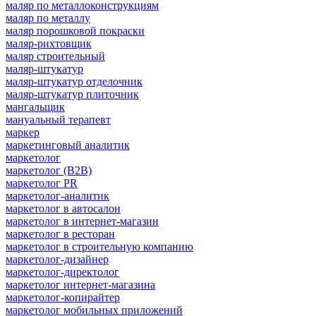
маляр по металлоконструкциям
маляр по металлу
маляр порошковой покраски
маляр-рихтовщик
маляр строительный
маляр-штукатур
маляр-штукатур отделочник
маляр-штукатур плиточник
мангальщик
мануальный терапевт
маркер
маркетинговый аналитик
маркетолог
маркетолог (B2B)
маркетолог PR
маркетолог-аналитик
маркетолог в автосалон
маркетолог в интернет-магазин
маркетолог в ресторан
маркетолог в строительную компанию
маркетолог-дизайнер
маркетолог-директолог
маркетолог интернет-магазина
маркетолог-копирайтер
маркетолог мобильных приложений