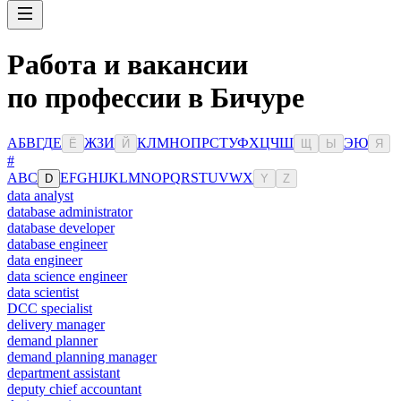
Работа и вакансии
по профессии в Бичуре
А
Б
В
Г
Д
Е
Ж
З
И
К
Л
М
Н
О
П
Р
С
Т
У
Ф
Х
Ц
Ч
Ш
Э
Ю
Ё
Й
Щ
Ы
Я
#
A
B
C
E
F
G
H
I
J
K
L
M
N
O
P
Q
R
S
T
U
V
W
X
D
Y
Z
data analyst
database administrator
database developer
database engineer
data engineer
data science engineer
data scientist
DCC specialist
delivery manager
demand planner
demand planning manager
department assistant
deputy chief accountant