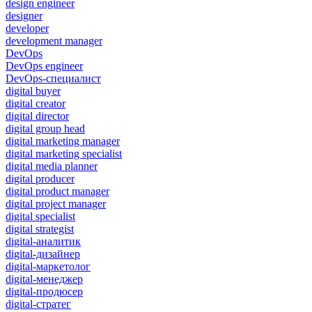
design engineer
designer
developer
development manager
DevOps
DevOps engineer
DevOps-специалист
digital buyer
digital creator
digital director
digital group head
digital marketing manager
digital marketing specialist
digital media planner
digital producer
digital product manager
digital project manager
digital specialist
digital strategist
digital-аналитик
digital-дизайнер
digital-маркетолог
digital-менеджер
digital-продюсер
digital-стратег