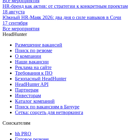
Все мероприятия
HR-бренд как актив: от стратегии к конкретным проектам
18 августа
Южный HR-Маяк 2026: два дня о силе навыков в Сочи
17 сентября
Все мероприятия
HeadHunter
Размещение вакансий
Поиск по резюме
О компании
Наши вакансии
Реклама на сайте
Требования к ПО
Безопасный HeadHunter
HeadHunter API
Партнерам
Инвесторам
Каталог компаний
Поиск по вакансиям в Бичуре
Сетка: соцсеть для нетворкинга
Соискателям
hh PRO
Готовое резюме