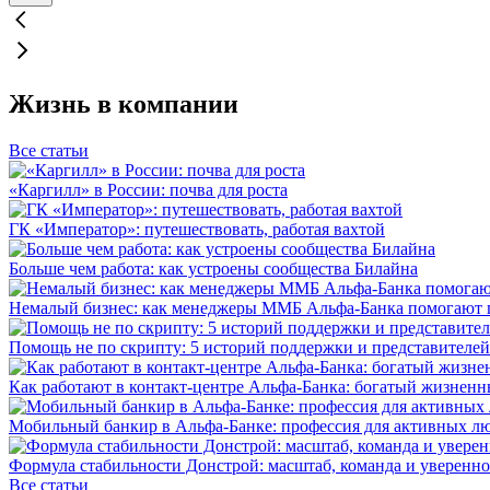
Жизнь в компании
Все статьи
«Каргилл» в России: почва для роста
ГК «Император»: путешествовать, работая вахтой
Больше чем работа: как устроены сообщества Билайна
Немалый бизнес: как менеджеры ММБ Альфа-Банка помогают 
Помощь не по скрипту: 5 историй поддержки и представителей
Как работают в контакт-центре Альфа-Банка: богатый жизненн
Мобильный банкир в Альфа-Банке: профессия для активных л
Формула стабильности Донстрой: масштаб, команда и уверенно
Все статьи