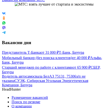
Вакансии дня
Представитель Т-Банка
от
31 000
₽
Т-Банк, Бичура
Мобильный банкир (без поиска клиентов)
от
40 000
₽
Альфа-
Банк, Бичура
Старший менеджер по работе с клиентами
от
65 900
₽
СБЕР,
Бичура
Водитель автосамосвала БелАЗ 75131, 75306
з/п не
указана
СУЭК, Сибирская Угольная Энергетическая
Компания, Бичура
HeadHunter
Размещение вакансий
Поиск по резюме
О компании