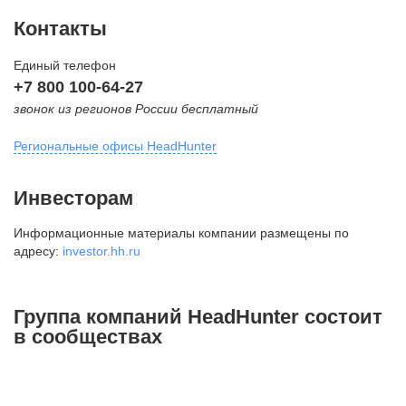
Контакты
Единый телефон
+7 800 100-64-27
звонок из регионов России бесплатный
Региональные офисы HeadHunter
Москва
Инвесторам
внутригородская территория
Информационные материалы компании размещены по
Муниципальный округ Тверской,
адресу:
investor.hh.ru
2-я Брестская ул., д. 48,
помещение 25
+7 495 974-64-27
Группа компаний HeadHunter состоит
+7 495 980-64-27
в сообществах
+7 495 134-92-24
press@hh.ru