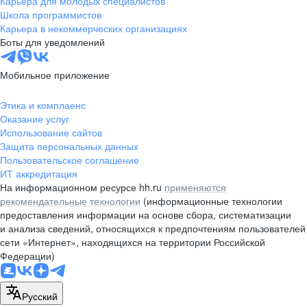
Карьера для молодых специалистов
pr@nsk.hh.ru
Школа программистов
Карьера в некоммерческих организациях
Минск
Боты для уведомлений
пр-т Дзержинского, д. 57,
10 этаж, помещение 45-1
Мобильное приложение
+375 (17)
336-03-02
Этика и комплаенс
pr@rabota.by
Оказание услуг
Использование сайтов
Алматы
Защита персональных данных
Пользовательское соглашение
пр. Абая, д. 151, БЦ Алатау,
ИТ аккредитация
12 этаж, офис 1209
На информационном ресурсе hh.ru
применяются
+7 727 232-13-13
рекомендательные технологии
(информационные технологии
pr@headhunter.com.kz
предоставления информации на основе сбора, систематизации
и анализа сведений, относящихся к предпочтениям пользователей
сети «Интернет», находящихся на территории Российской
Федерации)
Русский