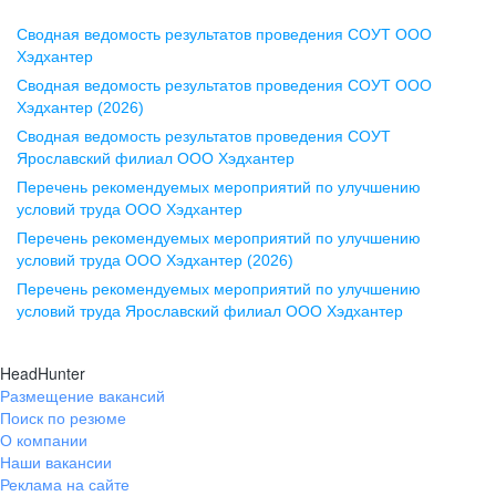
Сводная ведомость результатов проведения СОУТ ООО
Воронеж
Хэдхантер
Сводная ведомость результатов проведения СОУТ ООО
ул. Комиссаржевской, д. 10,
Хэдхантер (2026)
офис 1212
Сводная ведомость результатов проведения СОУТ
+7 473 280-05-05
Ярославский филиал ООО Хэдхантер
pr@vrn.hh.ru
Перечень рекомендуемых мероприятий по улучшению
условий труда ООО Хэдхантер
Казань
Перечень рекомендуемых мероприятий по улучшению
ул. Спартаковская, д. 2А, этаж 3,
условий труда ООО Хэдхантер (2026)
помещение 15
Перечень рекомендуемых мероприятий по улучшению
условий труда Ярославский филиал ООО Хэдхантер
+7 843 212-12-50
pr@kzn.hh.ru
HeadHunter
Размещение вакансий
Екатеринбург
Поиск по резюме
ул. Боевых Дружин, стр. 20,
О компании
5 этаж, офис 505, 521
Наши вакансии
Реклама на сайте
+7 343 226-79-99