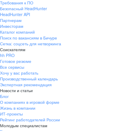
Требования к ПО
pr@ural.hh.ru
Безопасный HeadHunter
HeadHunter API
Краснодар
Партнерам
Инвесторам
ул. Янковского, д. 169, 7 этаж,
Каталог компаний
706 каб.
Поиск по вакансиям в Бичуре
+7 861 205-55-57
Сетка: соцсеть для нетворкинга
pr@krd.hh.ru
Соискателям
hh PRO
Готовое резюме
Владивосток
Все сервисы
пер. Ланинский д. 4, офис 3.4
Хочу у вас работать
Производственный календарь
+7 423 202-33-28
Экспертная рекомендация
pr@dv.hh.ru
Новости и статьи
Блог
Новосибирск
О компаниях в игровой форме
Жизнь в компании
ул. Большевистская, д. 35,
ИТ-проекты
помещение 21
Рейтинг работодателей России
+7 383 207-94-64
Молодым специалистам