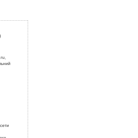
р
ru,
льний
 сети
ого