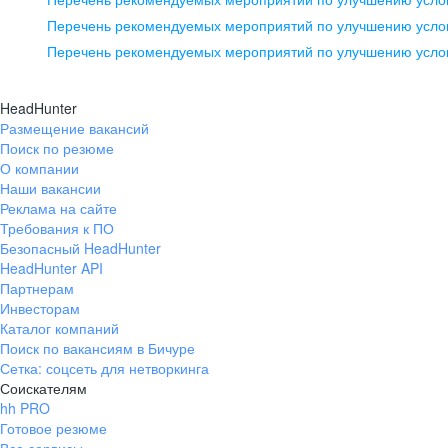
pr@ural.hh.ru
Перечень рекомендуемых мероприятий по улучшению услов
Перечень рекомендуемых мероприятий по улучшению усло
Новосибирск
ул. Большевистская, д. 35,
HeadHunter
помещение 21
Размещение вакансий
Поиск по резюме
+7 383 207-94-64
О компании
pr@nsk.hh.ru
Наши вакансии
Реклама на сайте
Требования к ПО
Безопасный HeadHunter
HeadHunter API
Партнерам
Инвесторам
Каталог компаний
Поиск по вакансиям в Бичуре
Сетка: соцсеть для нетворкинга
Соискателям
hh PRO
Готовое резюме