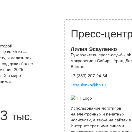
Пресс-цент
оторой
Лилия Эсауленко
 Цель hh.ru —
Руководитель пресс-службы hh.
у, и делать так,
макрорегион Сибирь, Урал, Да
и содержит более
Восток
чение 2025 г.
оп-3 в мире
+7 (383) 207-94-64
ников.
l.esaulenko@hh.ru
Использование логотипов
3
тыс.
на электронных и печатных
носителях, а также на сайтах в
Интернет третьими лицами
допускается только с письменн