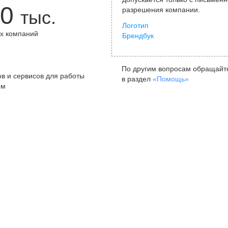
0
разрешения компании.
тыс.
Логотип
х компаний
Брендбук
+
По другим вопросам обращайт
в и сервисов для работы
в раздел
«Помощь»
ом
Санкт-Петербург
Я
ул. Жуковского, д. 19, особняк
ул