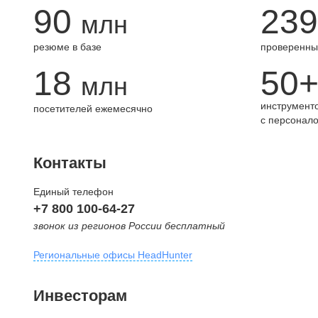
90
239
млн
резюме в базе
проверенны
18
50
млн
инструменто
посетителей ежемесячно
с персонал
Контакты
Единый телефон
+7 800 100-64-27
звонок из регионов России бесплатный
Региональные офисы HeadHunter
Москва
Инвесторам
внутригородская территория