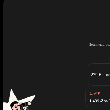
Поднимем рез
279
₽
в н
3 587
₽
1 499
₽
за 