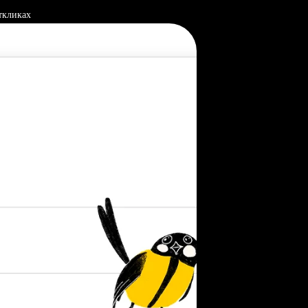
ткликах