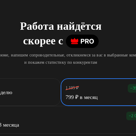
Работа найдётся
скорее
c
юме, напишем сопроводительные, откликнемся за вас в выбранные ко
и покажем статистику по конкурентам
1 195
₽
−3
еделю
799
₽
в месяц
−2 
3 месяца