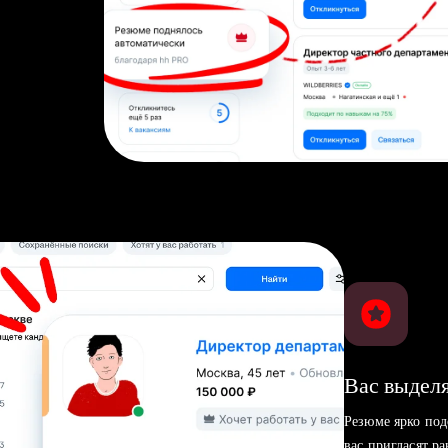
Вас выделя
Резюме ярко под
вас пригласят р