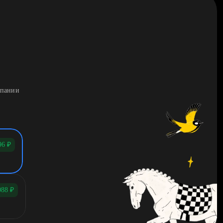
мпании
96
₽
088
₽